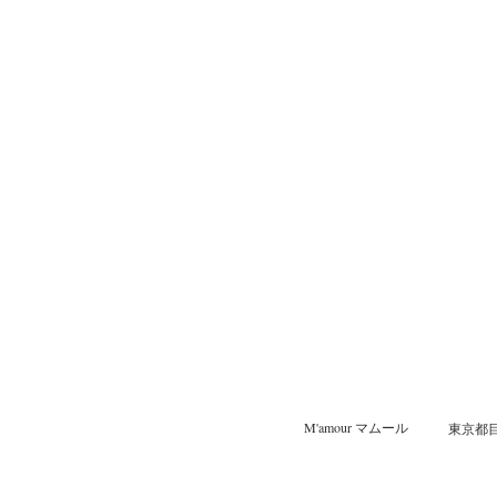
M'amour マムール
東京都目