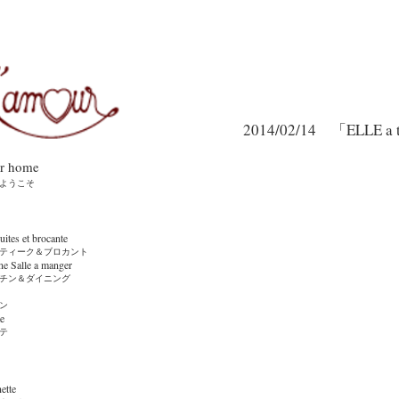
2014/02/14 「ELLE a
r home
ようこそ
es et brocante
ーク＆ブロカント
ne Salle a manger
ン＆ダイニング
ン
e
テ
tte