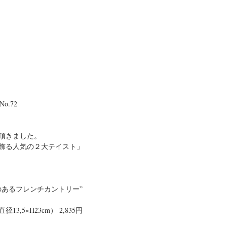
No.72 
頂きました。
飾る人気の２大テイスト」
あるフレンチカントリー” 
,5×H23cm） 2,835円