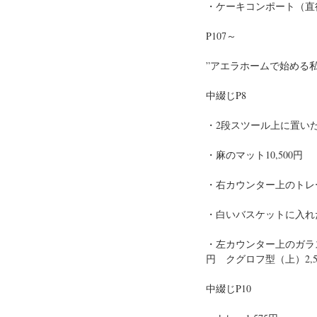
・ケーキコンポート（直径33×
P107～
”アエラホームで始める
中綴じP8 
・2段スツール上に置いた
・麻のマット10,500円
・右カウンター上のトレー1
・白いバスケットに入れた
・左カウンター上のガラスキ
円　クグロフ型（上）2,500
中綴じP10