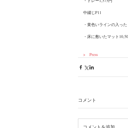
・トレー1,575円 
中綴じP11 
・黄色いラインの入ったリ
・床に敷いたマット10,5
>　Press
コメント
コメントを追加…