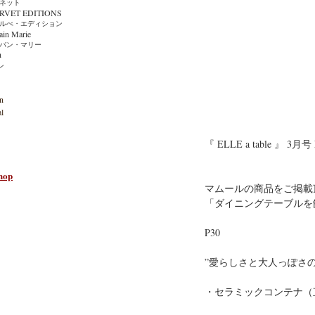
ット
ET EDITIONS
・エディション
n Marie
ン・マリー
n
ン
n
l
『 ELLE a table 』 3月号 
hop
マムールの商品をご掲載
「ダイニングテーブルを
P30
”愛らしさと大人っぽさの
・セラミックコンテナ（直径13