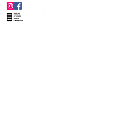
M'amour マムール
東京都目黒区下目黒5-1-11
Tel & Fax
03-3716-1095
営業時間 12:00～18:00
定休日：水曜日・木曜日
店鋪は月曜日・火曜日はアポイントメント制となります。
金曜日・土曜日・日曜日はオープンフリーデーとなります。
（買付けや催事出店により臨時休業させていただく場合が
ございます。）
Copyright(c) 2023
M'amour All rights reserved