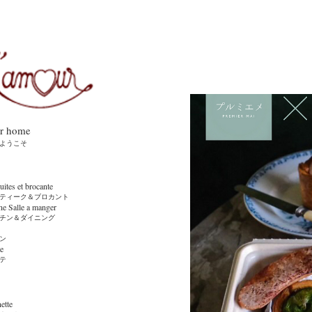
r home
ようこそ
es et brocante
ーク＆ブロカント
ne Salle a manger
ン＆ダイニング
ン
e
テ
tte