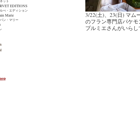
ット
ET EDITIONS
・エディション
3/22(土)、23(日)
n Marie
ン・マリー
のフラン専門店パケモ
n
プルミエさんがいらして
ン
n
l
hop