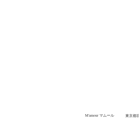
M'amour マムール
東京都目