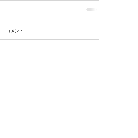
コメント
コメントを追加…
M'amour マムール
東京都目黒区下目黒5-1-11
Tel & Fax
03-3716-1095
営業時間 12:00～18:00