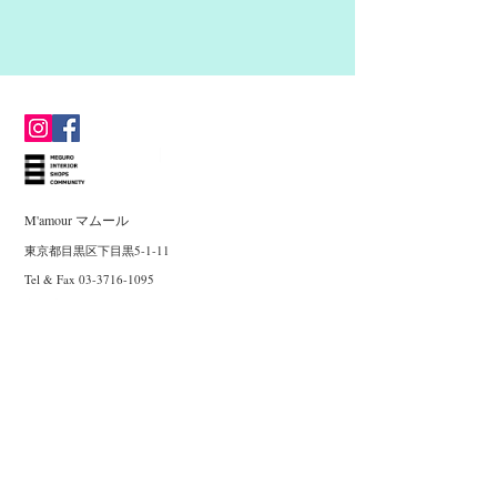
M'amour マムール
東京都目黒区下目黒5-1-11
Tel & Fax
03-3716-1095
営業時間 12:00～18:00
定休日：水曜日・木曜日
店鋪は月曜日・火曜日はアポイントメント制となります。
金曜日・土曜日・日曜日はオープンフリーデーとなります。
（買付けや催事出店により臨時休業させていただく場合が
ございます。）
Copyright(c) 2023
M'amour All rights reserved