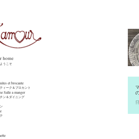
r home
ようこそ
es et brocante
ーク＆ブロカント
ne Salle a manger
ン＆ダイニング
ン
e
テ
2
tte