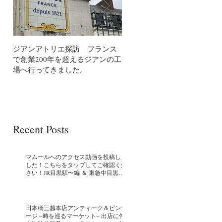
ジアンアトリエ探訪 フランス
Gienチューリップノワールス
で創業200年を超えるジアンの工
プパスタプレート
場へ行ってきました。
Recent Posts
マムールへのアクセス動画を投稿しま
した！こちらをタップしてご確認くだ
さい！JR目黒駅〜編 ＆ 東急中目黒
駅〜編
日本橋三越本店アンティーク＆ビンテ
ージ −時を巡るマーケット− 出店に伴