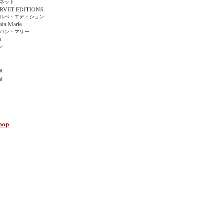
ット
ET EDITIONS
・エディション
n Marie
ン・マリー
n
ン
n
l
hop