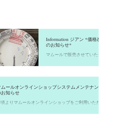
Information ジアン *価格改定
のお知らせ*
マムールで販売させていただ
いております1821 年創業のフ
ランス陶器メーカー ジアン お
客様にも大変ご好評をいただ
いております。いつもありが
マムールオンラインショップシステムメンテナンス
とうございます。 昨今の社会
のお知らせ
情勢の変化に伴う原材料や輸
送費の急激な高騰に伴い、残
日頃よりマムールオンラインショップをご利用いただき
念ながら 9月1日より価格改定
まして誠にありがとうございます。 下記の日程にて、オ
の運びとなりました。...
ンラインショップはシステムメンテナンスの為、一時的
にご利用いただけなくなります。 メンテナンス日時 :
022年7月12日(火)午前2:00〜午前6:00...